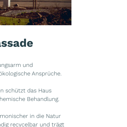
assade
tungsarm und
 ökologische Ansprüche.
rn schützt das Haus
 chemische Behandlung.
rmonischer in die Natur
dig recycelbar und trägt